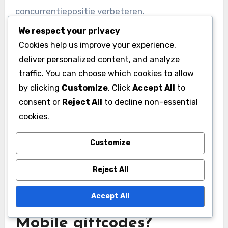
concurrentiepositie verbeteren.
We respect your privacy
Omgekeerd bekritiseren sommige spelers
Cookies help us improve your experience,
promoties die lijken te bevoordelen nieuwe
deliver personalized content, and analyze
spelers boven veteranen, wat leidt tot
traffic. You can choose which cookies to allow
discussies over eerlijkheid. Betrokkenheid bij
by clicking
Customize
. Click
Accept All
to
consent or
Reject All
to decline non-essential
communityforums kan inzicht geven in welke
cookies.
promoties momenteel favoriet zijn en welke
codes door ervaren spelers als de beste worden
Customize
beschouwd.
Reject All
Hoe kan ik op de hoogte
Accept All
blijven van nieuwe Lords
Mobile giftcodes?