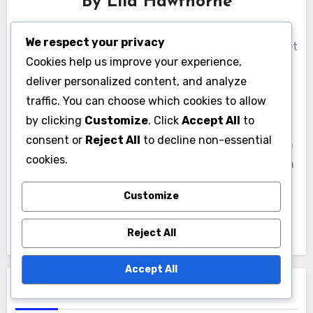
By
Lila Hawthorne
Een gepassioneerde gamer en toegewijde strateeg,
We respect your privacy
Lila Hawthorne heeft ontelbare uren besteed aan het
Cookies help us improve your experience,
beheersen van de kunst van Lords Mobile. Met een
deliver personalized content, and analyze
talent voor het ontdekken van verborgen parels en
traffic. You can choose which cookies to allow
het maximaliseren van beloningen, deelt ze haar
by clicking
Customize
. Click
Accept All
to
inzichten over giftcodes, evenementkisten en
consent or
Reject All
to decline non-essential
maandelijkse bonussen om andere spelers te helpen
cookies.
gedijen in het spel. Wanneer ze niet aan het strijden
is in het koninkrijk, schrijft Lila graag over
Customize
gamingtrends en verbindt ze met haar
gemeenschap.
Reject All
Accept All
Related Post