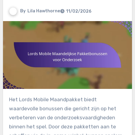
By
Lila Hawthorne
11/02/2026
Het Lords Mobile Maandpakket biedt
waardevolle bonussen die gericht zijn op het
verbeteren van de onderzoeksvaardigheden
binnen het spel. Door deze pakketten aan te