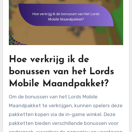
Hoe verkrijg ik de
bonussen van het Lords
Mobile Maandpakket?
Om de bonussen van het Lords Mobile
Maandpakket te verkrijgen, kunnen spelers deze
pakketten kopen via de in-game winkel. Deze
pakketten bieden verschillende bonussen voor
onderzoek, waardoor de gameplay en voortgang