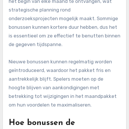
het begin van elke maand te ontvangen, wat
strategische planning rond
onderzoeksprojecten mogelijk maakt. Sommige
bonussen kunnen kortere duur hebben, dus het
is essentieel om ze effectief te benutten binnen
de gegeven tijdspanne.
Nieuwe bonussen kunnen regelmatig worden
geïntroduceerd, waardoor het pakket fris en
aantrekkelijk blijft. Spelers moeten op de
hoogte blijven van aankondigingen met
betrekking tot wijzigingen in het maandpakket
om hun voordelen te maximaliseren.
Hoe bonussen de