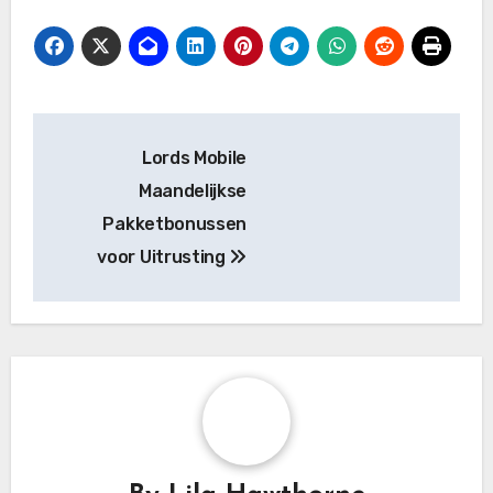
Post
Lords Mobile
navigation
Maandelijkse
Pakketbonussen
voor Uitrusting