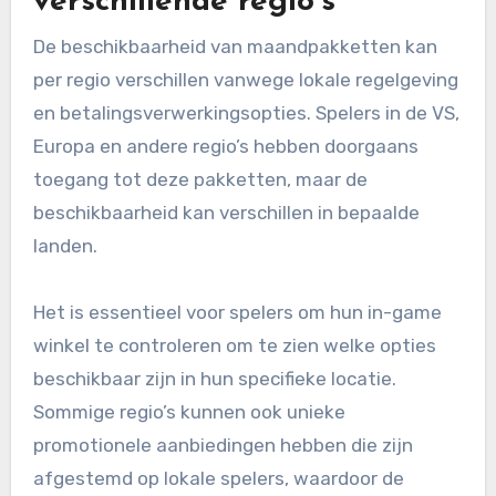
verschillende regio’s
De beschikbaarheid van maandpakketten kan
per regio verschillen vanwege lokale regelgeving
en betalingsverwerkingsopties. Spelers in de VS,
Europa en andere regio’s hebben doorgaans
toegang tot deze pakketten, maar de
beschikbaarheid kan verschillen in bepaalde
landen.
Het is essentieel voor spelers om hun in-game
winkel te controleren om te zien welke opties
beschikbaar zijn in hun specifieke locatie.
Sommige regio’s kunnen ook unieke
promotionele aanbiedingen hebben die zijn
afgestemd op lokale spelers, waardoor de