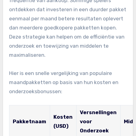
frequentie van aankoop. Sommige spelers
ontdekken dat investeren in een duurder pakket
eenmaal per maand betere resultaten oplevert
dan meerdere goedkopere pakketten kopen.
Deze strategie kan helpen om de efficiëntie van
onderzoek en toewijzing van middelen te
maximaliseren.
Hier is een snelle vergelijking van populaire
maandpakketten op basis van hun kosten en
onderzoeksbonussen:
Versnellingen
Kosten
Pakketnaam
voor
Midd
(USD)
Onderzoek