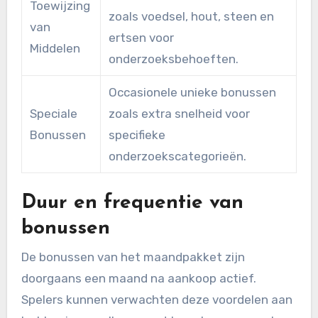
Toewijzing
zoals voedsel, hout, steen en
van
ertsen voor
Middelen
onderzoeksbehoeften.
Occasionele unieke bonussen
Speciale
zoals extra snelheid voor
Bonussen
specifieke
onderzoekscategorieën.
Duur en frequentie van
bonussen
De bonussen van het maandpakket zijn
doorgaans een maand na aankoop actief.
Spelers kunnen verwachten deze voordelen aan