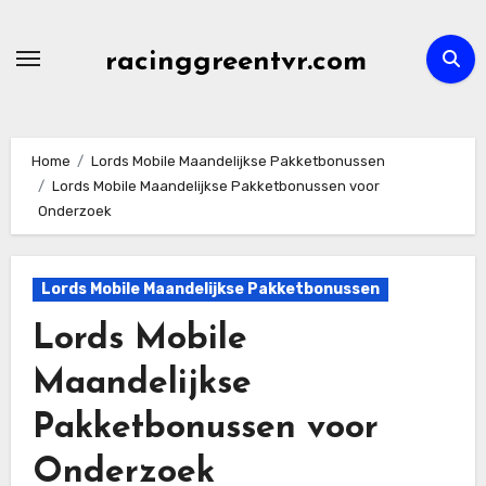
Skip
to
racinggreentvr.com
content
Home
Lords Mobile Maandelijkse Pakketbonussen
Lords Mobile Maandelijkse Pakketbonussen voor
Onderzoek
Lords Mobile Maandelijkse Pakketbonussen
Lords Mobile
Maandelijkse
Pakketbonussen voor
Onderzoek