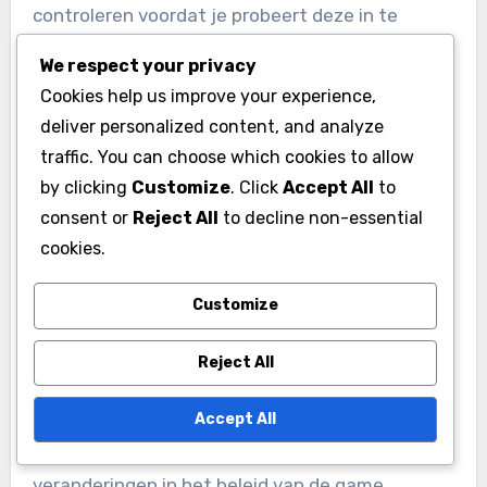
controleren voordat je probeert deze in te
wisselen om teleurstelling te voorkomen.
We respect your privacy
Cookies help us improve your experience,
Gewoonlijk kunnen codes binnen enkele weken
deliver personalized content, and analyze
tot een paar maanden vervallen. Geef altijd
traffic. You can choose which cookies to allow
prioriteit aan het gebruik van codes die nieuw
by clicking
Customize
. Click
Accept All
to
zijn uitgebracht of recentelijk zijn gedeeld door
consent or
Reject All
to decline non-essential
officiële bronnen.
cookies.
Customize
Wissel codes snel in
Het snel inwisselen van giftcodes zodra je ze
Reject All
hebt verkregen is een slimme strategie. Het
uitstellen van de inwisseling kan ertoe leiden
Accept All
dat je beloningen misloopt door vervaldatum of
veranderingen in het beleid van de game.