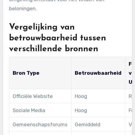
beloningen.
Vergelijking van
betrouwbaarheid tussen
verschillende bronnen
Fr
Bron Type
Betrouwbaarheid
v
U
Officiële Website
Hoog
Re
Sociale Media
Hoog
Fr
Gemeenschapsforums
Gemiddeld
Va